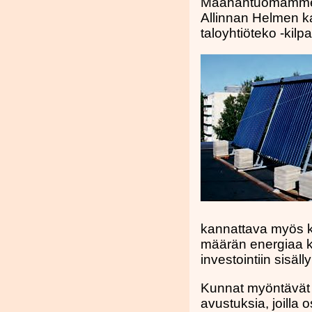
Maahantuomamme ty
Allinnan Helmen ka
taloyhtiöteko -kilpa
kannattava myös k
määrän energiaa k
investointiin sisäl
Kunnat myöntävät
avustuksia, joilla 