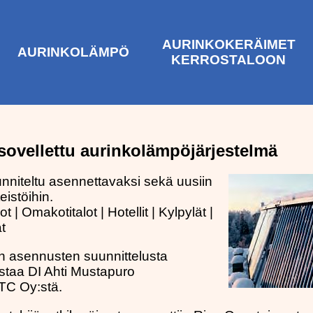
AURINKOKERÄIMET
AURINKOLÄMPÖ
KERROSTALOON
sovellettu aurinkolämpöjärjestelmä
nniteltu asennettavaksi sekä uusiin
eistöihin.
ot | Omakotitalot | Hotellit | Kylpylät |
t
n asennusten suunnittelusta
staa DI Ahti Mustapuro
ETC Oy:stä.