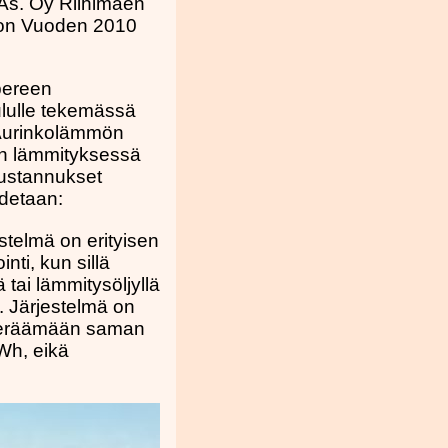
As. Oy Riihimäen
ttoon Vuoden 2010
pereen
lulle tekemässä
Aurinkolämmön
en lämmityksessä
kustannukset
detaan:
stelmä on erityisen
nti, kun sillä
 tai lämmitysöljyllä
. Järjestelmä on
 keräämään saman
Wh, eikä