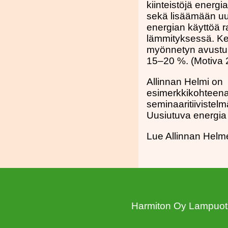
kiinteistöjä energ
sekä lisäämään u
energian käyttöä 
lämmityksessä. Kerr
myönnetyn avustu
15–20 %. (Motiva 
Allinnan Helmi on
esimerkkikohteen
seminaaritiivistel
Uusiutuva energia
Lue Allinnan Helme
Harmiton Oy Lampuot