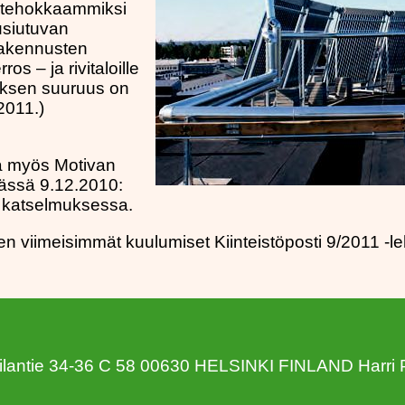
iatehokkaammiksi
usiutuvan
rakennusten
os – ja rivitaloille
ksen suuruus on
2011.)
a myös Motivan
mässä 9.12.2010:
 katselmuksessa.
n viimeisimmät kuulumiset Kiinteistöposti 9/2011 -le
ilantie 34-36 C 58 00630 HELSINKI FINLAND
Harri