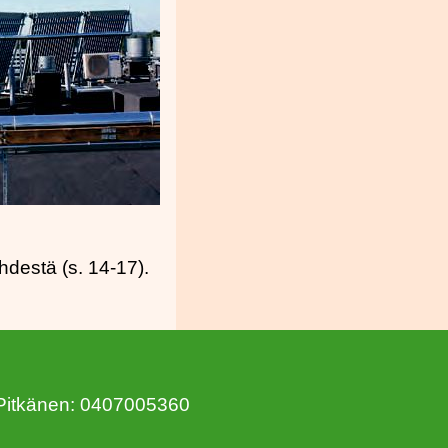
hdestä (s. 14-17).
 Pitkänen: 0407005360