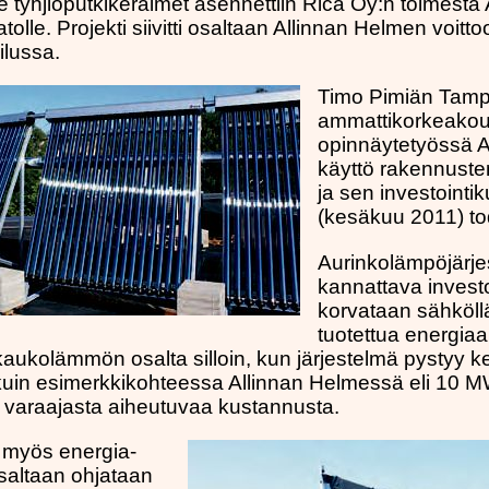
hjiöputkikeräimet asennettiin Rica Oy:n toimesta 
tolle. Projekti siivitti osaltaan Allinnan Helmen voi
ilussa.
Timo Pimiän Tam
ammattikorkeakou
opinnäytetyössä 
käyttö rakennust
ja sen investointi
(kesäkuu 2011) to
Aurinkolämpöjärje
kannattava investoi
korvataan sähköllä
tuotettua energiaa
aukolämmön osalta silloin, kun järjestelmä pystyy
uin esimerkkikohteessa Allinnan Helmessä eli 10 M
ly varaajasta aiheutuvaa kustannusta.
 myös energia-
osaltaan ohjataan